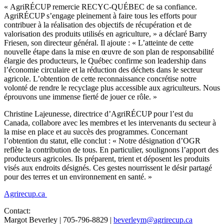
« AgriRÉCUP remercie RECYC-QUÉBEC de sa confiance.
AgriRÉCUP s’engage pleinement à faire tous les efforts pour
contribuer à la réalisation des objectifs de récupération et de
valorisation des produits utilisés en agriculture, » a déclaré Barry
Friesen, son directeur général. Il ajoute : « L’atteinte de cette
nouvelle étape dans la mise en œuvre de son plan de responsabilité
élargie des producteurs, le Québec confirme son leadership dans
l’économie circulaire et la réduction des déchets dans le secteur
agricole. L’obtention de cette reconnaissance concrétise notre
volonté de rendre le recyclage plus accessible aux agriculteurs. Nous
éprouvons une immense fierté de jouer ce rôle. »
Christine Lajeunesse, directrice d’AgriRÉCUP pour l’est du
Canada, collabore avec les membres et les intervenants du secteur à
la mise en place et au succès des programmes. Concernant
l’obtention du statut, elle conclut : « Notre désignation d’OGR
reflète la contribution de tous. En particulier, soulignons l’apport des
producteurs agricoles. Ils préparent, trient et déposent les produits
visés aux endroits désignés. Ces gestes nourrissent le désir partagé
pour des terres et un environnement en santé. »
Agrirecup.ca
Contact:
Margot Beverley | 705-796-8829 |
beverleym@agrirecup.ca