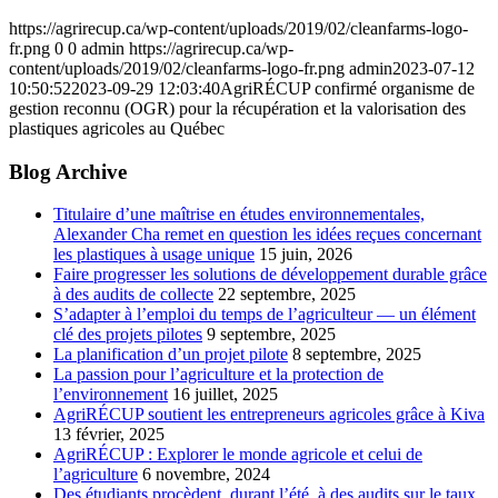
https://agrirecup.ca/wp-content/uploads/2019/02/cleanfarms-logo-
fr.png
0
0
admin
https://agrirecup.ca/wp-
content/uploads/2019/02/cleanfarms-logo-fr.png
admin
2023-07-12
10:50:52
2023-09-29 12:03:40
AgriRÉCUP confirmé organisme de
gestion reconnu (OGR) pour la récupération et la valorisation des
plastiques agricoles au Québec
Blog Archive
Titulaire d’une maîtrise en études environnementales,
Alexander Cha remet en question les idées reçues concernant
les plastiques à usage unique
15 juin, 2026
Faire progresser les solutions de développement durable grâce
à des audits de collecte
22 septembre, 2025
S’adapter à l’emploi du temps de l’agriculteur — un élément
clé des projets pilotes
9 septembre, 2025
La planification d’un projet pilote
8 septembre, 2025
La passion pour l’agriculture et la protection de
l’environnement
16 juillet, 2025
AgriRÉCUP soutient les entrepreneurs agricoles grâce à Kiva
13 février, 2025
AgriRÉCUP : Explorer le monde agricole et celui de
l’agriculture
6 novembre, 2024
Des étudiants procèdent, durant l’été, à des audits sur le taux