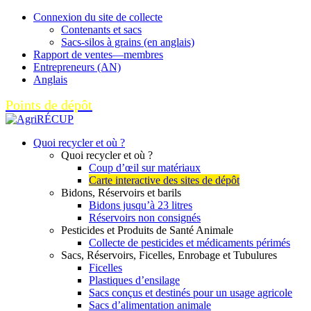
Connexion du site de collecte
Contenants et sacs
Sacs-silos à grains (en anglais)
Rapport de ventes—membres
Entrepreneurs (AN)
Anglais
Points de dépôt
Quoi recycler et où ?
Quoi recycler et où ?
Coup d’œil sur matériaux
Carte interactive des sites de dépôt
Bidons, Réservoirs et barils
Bidons jusqu’à 23 litres
Réservoirs non consignés
Pesticides et Produits de Santé Animale
Collecte de pesticides et médicaments périmés
Sacs, Réservoirs, Ficelles, Enrobage et Tubulures
Ficelles
Plastiques d’ensilage
Sacs conçus et destinés pour un usage agricole
Sacs d’alimentation animale