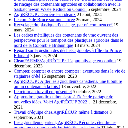
de rinçage des contenants agricoles en collaboration avec le
Saskatchewan Waste Reduction Council
5 septembre, 2024
AgriRÉCUP : Derrière les rideaux
21 août, 2024
Le comté de Bruce sur une lancée
26 mars, 2024
Recyclage du plastique d’ensilage, par où commencer?
19
mars, 2024
Les cadres métalliques des contenants de vrac ouvrent des
perspectives pour le transport des plastiques agricoles dans le
nord de la Colombie-Britannique
13 mars, 2024
Regard sur la gestion des déchets agricoles à l’Île-du-Prince-
Édouard
3 janvier, 2024
CleanFARMS/AgriRÉCUP : L’apprentissage en continu
19
décembre, 2023
Compter, compter et encore compter : aventures dans la vie de
stagiaires d’été
15 septembre, 2023
AgriRÉCUP : Aider les agriculteurs canadiens, une tubulure
ou un contenant à la fois !
18 novembre, 2022
Le retour au travail en présentiel
5 octobre, 2022
Apprendre, grandir, enthousiaste à l’idée de partager de
nouvelles idées. Voici AgriRÉCUP 2022…
21 décembre,
2021
Travail d’équipe chez AgriRÉCUP, même à distance
8
septembre, 2021
Les agriculteurs parlent, AgriRÉCUP écoute : étendre les
programmes pour servir les intérêts sur le terrain
11 juin, 2021