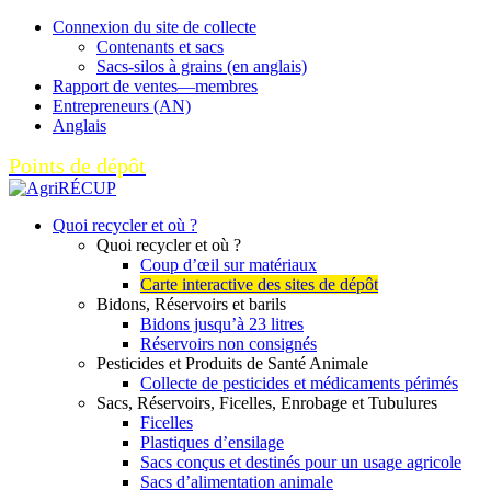
Connexion du site de collecte
Contenants et sacs
Sacs-silos à grains (en anglais)
Rapport de ventes—membres
Entrepreneurs (AN)
Anglais
Points de dépôt
Quoi recycler et où ?
Quoi recycler et où ?
Coup d’œil sur matériaux
Carte interactive des sites de dépôt
Bidons, Réservoirs et barils
Bidons jusqu’à 23 litres
Réservoirs non consignés
Pesticides et Produits de Santé Animale
Collecte de pesticides et médicaments périmés
Sacs, Réservoirs, Ficelles, Enrobage et Tubulures
Ficelles
Plastiques d’ensilage
Sacs conçus et destinés pour un usage agricole
Sacs d’alimentation animale