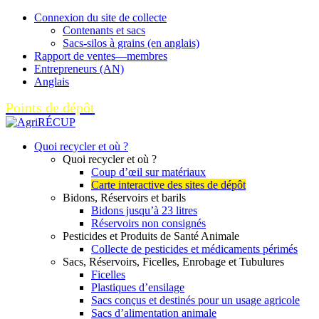
Connexion du site de collecte
Contenants et sacs
Sacs-silos à grains (en anglais)
Rapport de ventes—membres
Entrepreneurs (AN)
Anglais
Points de dépôt
Quoi recycler et où ?
Quoi recycler et où ?
Coup d’œil sur matériaux
Carte interactive des sites de dépôt
Bidons, Réservoirs et barils
Bidons jusqu’à 23 litres
Réservoirs non consignés
Pesticides et Produits de Santé Animale
Collecte de pesticides et médicaments périmés
Sacs, Réservoirs, Ficelles, Enrobage et Tubulures
Ficelles
Plastiques d’ensilage
Sacs conçus et destinés pour un usage agricole
Sacs d’alimentation animale