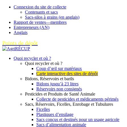
Connexion du site de collecte
Contenants et sacs
Sacs-silos à grains (en anglais)
Rapport de ventes—membres
Entrepreneurs (AN)
Anglais
Points de dépôt
Quoi recycler et où ?
Quoi recycler et où ?
Coup d’œil sur matériaux
Carte interactive des sites de dépôt
Bidons, Réservoirs et barils
Bidons jusqu’à 23 litres
Réservoirs non consignés
Pesticides et Produits de Santé Animale
Collecte de pesticides et médicaments périmés
Sacs, Réservoirs, Ficelles, Enrobage et Tubulures
Ficelles
Plastiques d’ensilage
Sacs conçus et destinés pour un usage agricole
Sacs d’alimentation animale