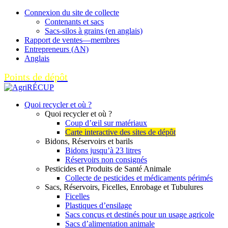
Connexion du site de collecte
Contenants et sacs
Sacs-silos à grains (en anglais)
Rapport de ventes—membres
Entrepreneurs (AN)
Anglais
Points de dépôt
Quoi recycler et où ?
Quoi recycler et où ?
Coup d’œil sur matériaux
Carte interactive des sites de dépôt
Bidons, Réservoirs et barils
Bidons jusqu’à 23 litres
Réservoirs non consignés
Pesticides et Produits de Santé Animale
Collecte de pesticides et médicaments périmés
Sacs, Réservoirs, Ficelles, Enrobage et Tubulures
Ficelles
Plastiques d’ensilage
Sacs conçus et destinés pour un usage agricole
Sacs d’alimentation animale