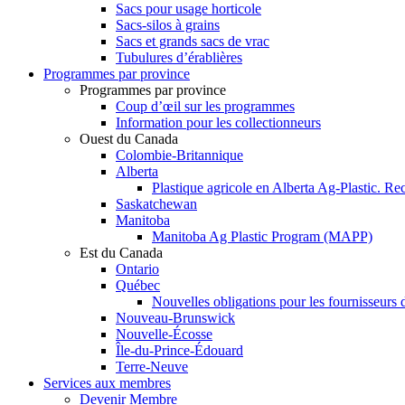
Sacs pour usage horticole
Sacs-silos à grains
Sacs et grands sacs de vrac
Tubulures d’érablières
Programmes par province
Programmes par province
Coup d’œil sur les programmes
Information pour les collectionneurs
Ouest du Canada
Colombie-Britannique
Alberta
Plastique agricole en Alberta Ag-Plastic. Re
Saskatchewan
Manitoba
Manitoba Ag Plastic Program (MAPP)
Est du Canada
Ontario
Québec
Nouvelles obligations pour les fournisseurs 
Nouveau-Brunswick
Nouvelle-Écosse
Île-du-Prince-Édouard
Terre-Neuve
Services aux membres
Devenir Membre