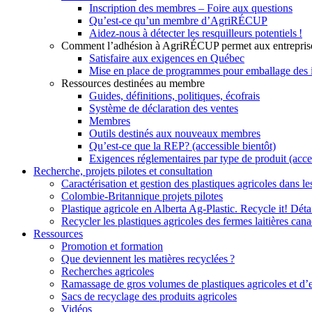
Inscription des membres – Foire aux questions
Qu’est-ce qu’un membre d’AgriRÉCUP
Aidez-nous à détecter les resquilleurs potentiels !
Comment l’adhésion à AgriRÉCUP permet aux entrepris
Satisfaire aux exigences en Québec
Mise en place de programmes pour emballage des int
Ressources destinées au membre
Guides, définitions, politiques, écofrais
Système de déclaration des ventes
Membres
Outils destinés aux nouveaux membres
Qu’est-ce que la REP? (accessible bientôt)
Exigences réglementaires par type de produit (acces
Recherche, projets pilotes et consultation
Caractérisation et gestion des plastiques agricoles dans l
Colombie-Britannique projets pilotes
Plastique agricole en Alberta Ag-Plastic. Recycle it! Dé
Recycler les plastiques agricoles des fermes laitières can
Ressources
Promotion et formation
Que deviennent les matières recyclées ?
Recherches agricoles
Ramassage de gros volumes de plastiques agricoles et d’
Sacs de recyclage des produits agricoles
Vidéos