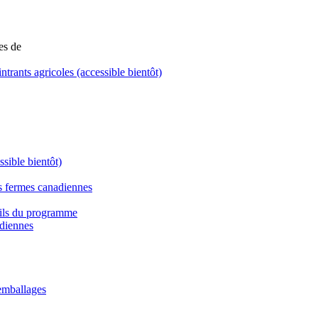
es de
rants agricoles (accessible bientôt)
sible bientôt)
es fermes canadiennes
tails du programme
adiennes
emballages