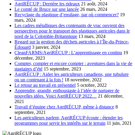
AgriRÉCUP : Derrière les rideaux
21 août, 2024
Le comté de Bruce sur une lancée
26 mars, 2024
Recyclage du plastique d’ensilage, par où commencer?
19
mars, 2024
Les cadres métalliques des contenants de vrac ouvrent des
perspectives pour le transport des plastiques agricoles dans le
nord de la Colombie-Britannique
13 mars, 2024
Regard sur la gestion des déchets agricoles à l’Île-du-Prince-
Édouard
3 janvier, 2024
CleanFARMS/AgriRÉCUP : L’apprentissage en continu
19
décembre, 2023
Compter, compter et encore compter : aventures dans la vie de
stagiaires d’été
15 septembre, 2023
AgriRÉCUP : Aider les agriculteurs canadiens, une tubulure
ou un contenant à la fois !
18 novembre, 2022
Le retour au travail en présentiel
5 octobre, 2022
Apprendre, grandir, enthousiaste à l’idée de partager de
nouvelles idées. Voici AgriRÉCUP 2022…
21 décembre,
2021
Travail d’équipe chez AgriRÉCUP, même à distance
8
septembre, 2021
Les agriculteurs parlent, AgriRÉCUP écoute : étendre les
programmes pour servir les intérêts sur le terrain
11 juin, 2021