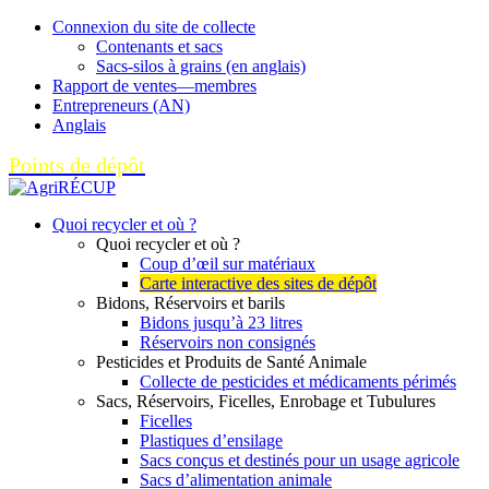
Connexion du site de collecte
Contenants et sacs
Sacs-silos à grains (en anglais)
Rapport de ventes—membres
Entrepreneurs (AN)
Anglais
Points de dépôt
Quoi recycler et où ?
Quoi recycler et où ?
Coup d’œil sur matériaux
Carte interactive des sites de dépôt
Bidons, Réservoirs et barils
Bidons jusqu’à 23 litres
Réservoirs non consignés
Pesticides et Produits de Santé Animale
Collecte de pesticides et médicaments périmés
Sacs, Réservoirs, Ficelles, Enrobage et Tubulures
Ficelles
Plastiques d’ensilage
Sacs conçus et destinés pour un usage agricole
Sacs d’alimentation animale