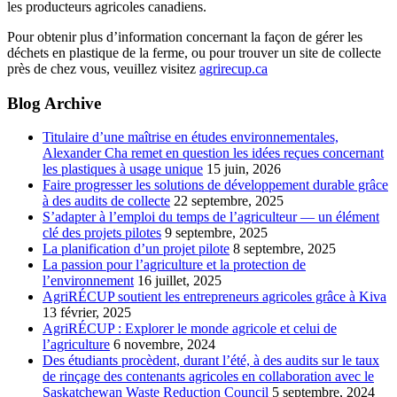
les producteurs agricoles canadiens.
Pour obtenir plus d’information concernant la façon de gérer les
déchets en plastique de la ferme, ou pour trouver un site de collecte
près de chez vous, veuillez visitez
agrirecup.ca
Blog Archive
Titulaire d’une maîtrise en études environnementales,
Alexander Cha remet en question les idées reçues concernant
les plastiques à usage unique
15 juin, 2026
Faire progresser les solutions de développement durable grâce
à des audits de collecte
22 septembre, 2025
S’adapter à l’emploi du temps de l’agriculteur — un élément
clé des projets pilotes
9 septembre, 2025
La planification d’un projet pilote
8 septembre, 2025
La passion pour l’agriculture et la protection de
l’environnement
16 juillet, 2025
AgriRÉCUP soutient les entrepreneurs agricoles grâce à Kiva
13 février, 2025
AgriRÉCUP : Explorer le monde agricole et celui de
l’agriculture
6 novembre, 2024
Des étudiants procèdent, durant l’été, à des audits sur le taux
de rinçage des contenants agricoles en collaboration avec le
Saskatchewan Waste Reduction Council
5 septembre, 2024